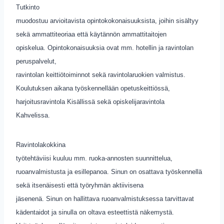
Tutkinto
muodostuu arvioitavista opintokokonaisuuksista, joihin sisältyy
sekä ammattiteoriaa että käytännön ammattitaitojen
opiskelua. Opintokonaisuuksia ovat mm. hotellin ja ravintolan
peruspalvelut,
ravintolan keittiötoiminnot sekä ravintolaruokien valmistus.
Koulutuksen aikana työskennellään opetuskeittiössä,
harjoitusravintola Kisällissä sekä opiskelijaravintola
Kahvelissa.
Ravintolakokkina
työtehtäviisi kuuluu mm. ruoka-annosten suunnittelua,
ruoanvalmistusta ja esillepanoa. Sinun on osattava työskennellä
sekä itsenäisesti että työryhmän aktiivisena
jäsenenä. Sinun on hallittava ruoanvalmistuksessa tarvittavat
kädentaidot ja sinulla on oltava esteettistä näkemystä.