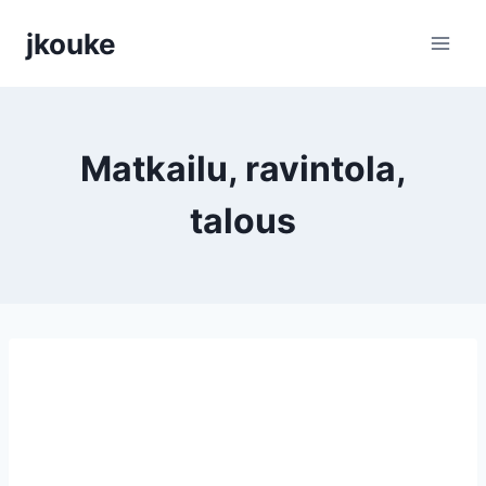
Siirry
jkouke
sisältöön
Matkailu, ravintola,
talous