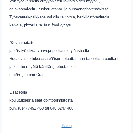
Voit työskennellä erityyppisten ravintoloiden myynti-,
asiakaspalvelu-, ruokatuotanto- ja puhtaanapitotehtävissä.
Työskentelypaikkana voi olla ravintola, henkilöstöravintola,
kahvila, pizzeria tai fast food -yritys.
”Kuvaamataito
ja käsityö olivat vahvoja puoliani jo yläasteella.
Ruoanvalmistuksessa pääsen toteuttamaan taiteellista puoltani
ja silti teen työtä käsilläni, toteutan siis
itseäni”, toteaa Outi.
Lisätietoja
koulutuksesta saat opintotoimistosta
puh. (014) 7492 460 tai 040 8247 460.
Paluu