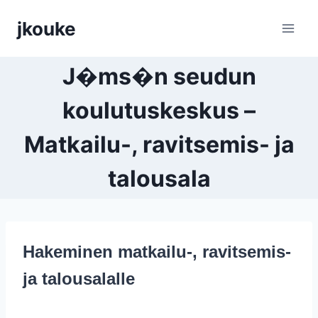
Siirry
jkouke
sisältöön
J�ms�n seudun
koulutuskeskus –
Matkailu-, ravitsemis- ja
talousala
Hakeminen matkailu-, ravitsemis-
ja talousalalle