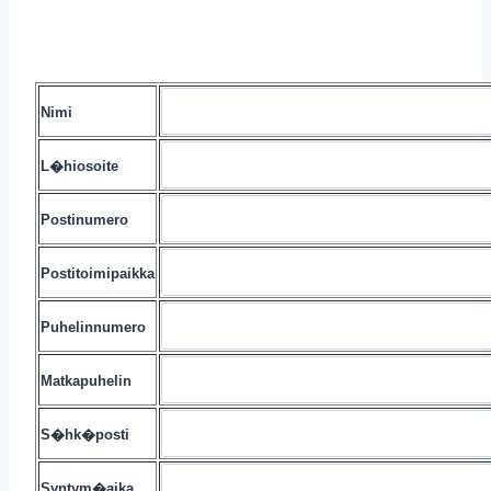
Nimi
L�hiosoite
Postinumero
Postitoimipaikka
Puhelinnumero
Matkapuhelin
S�hk�posti
Syntym�aika