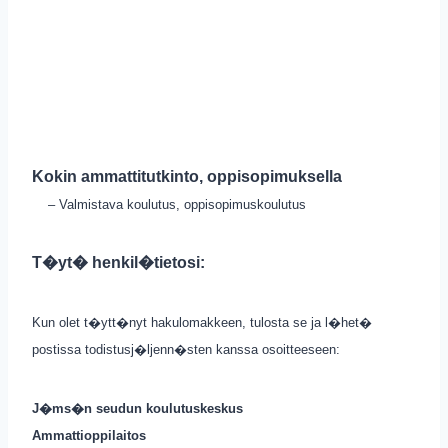
Kokin ammattitutkinto, oppisopimuksella
– Valmistava koulutus, oppisopimuskoulutus
T�yt� henkil�tietosi:
Kun olet t�ytt�nyt hakulomakkeen, tulosta se ja l�het�
postissa todistusj�ljenn�sten kanssa osoitteeseen:
J�ms�n seudun koulutuskeskus
Ammattioppilaitos