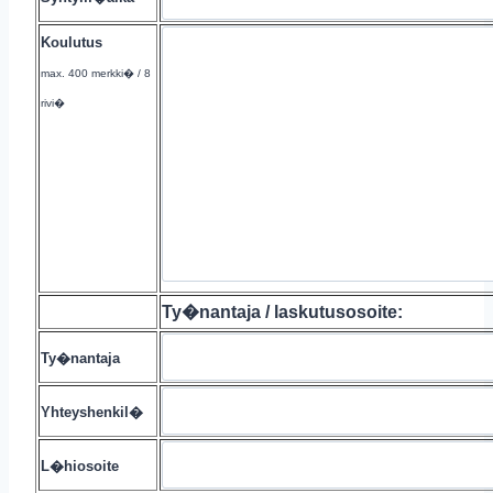
Koulutus
max. 400 merkki� / 8
rivi�
Ty�nantaja / laskutusosoite:
Ty�nantaja
Yhteyshenkil�
L�hiosoite