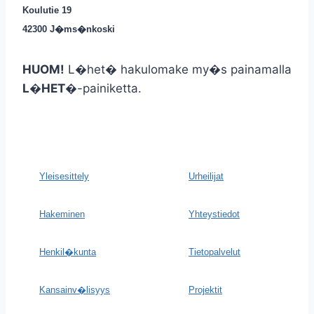
Koulutie 19
42300 J�ms�nkoski
HUOM!
L�het� hakulomake my�s painamalla
L�HET�
-painiketta.
Yleisesittely
Urheilijat
Hakeminen
Yhteystiedot
Henkil�kunta
Tietopalvelut
Kansainv�lisyys
Projektit