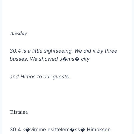
Tuesday
30.4 is a little sightseeing. We did it by three
busses. We showed J�ms� city
and Himos to our guests.
Tiistaina
30.4 k�vimme esittelem�ss� Himoksen