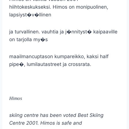
hiihtokeskukseksi. Himos on monipuolinen,
lapsiyst�v�llinen
ja turvallinen. vauhtia ja j�nnityst� kaipaaville
on tarjolla my�s
maailmancuptason kumpareikko, kaksi half
pipe�, lumilautastreet ja crossrata.
Himos
skiing centre has been voted Best Skiing
Centre 2001. Himos is safe and