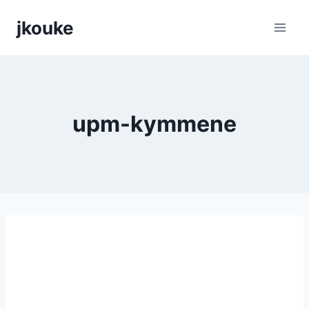
Siirry
jkouke
sisältöön
upm-kymmene