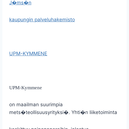
J�ms�n
kaupungin palveluhakemisto
UPM-KYMMENE
UPM-Kymmene
on maailman suurimpia
mets�teollisuusyrityksi�. Yhti�n liiketoiminta