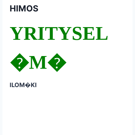
HIMOS
YRITYSEL
�M�
ILOM�KI