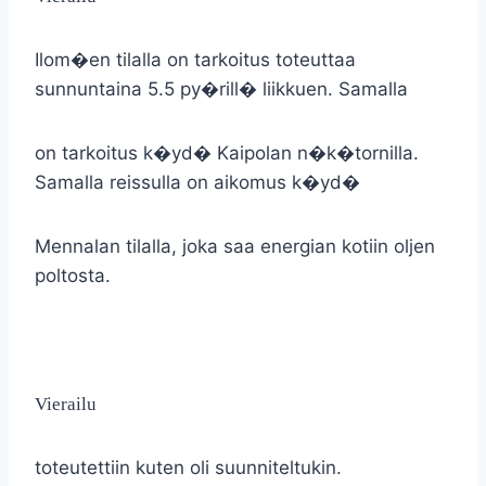
Ilom�en tilalla on tarkoitus toteuttaa
sunnuntaina 5.5 py�rill� liikkuen. Samalla
on tarkoitus k�yd� Kaipolan n�k�tornilla.
Samalla reissulla on aikomus k�yd�
Mennalan tilalla, joka saa energian kotiin oljen
poltosta.
Vierailu
toteutettiin kuten oli suunniteltukin.