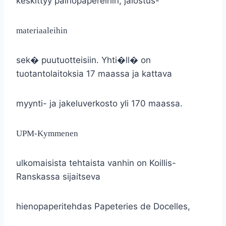
keskittyy painopapereihin, jalostus-
materiaaleihin
sek� puutuotteisiin. Yhti�ll� on
tuotantolaitoksia 17 maassa ja kattava
myynti- ja jakeluverkosto yli 170 maassa.
UPM-Kymmenen
ulkomaisista tehtaista vanhin on Koillis-
Ranskassa sijaitseva
hienopaperitehdas Papeteries de Docelles,