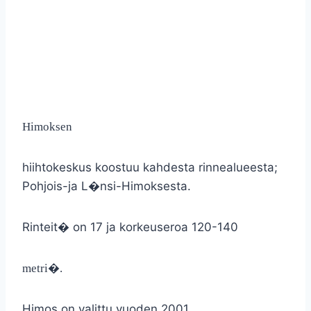
Himoksen
hiihtokeskus koostuu kahdesta rinnealueesta;
Pohjois-ja L�nsi-Himoksesta.
Rinteit� on 17 ja korkeuseroa 120-140
metri�.
Himos on valittu vuoden 2001