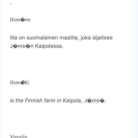
Ilom�en
tila on suomalainen maatila, joka sijaitsee
J�ms�n Kaipolassa.
Ilom�ki
is the Finnish farm in Kaipola, J�ms�.
Vierailu