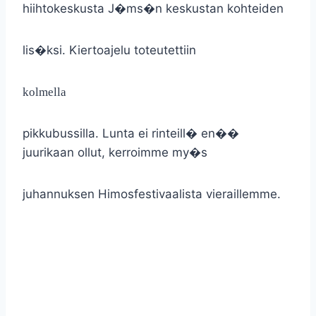
hiihtokeskusta J�ms�n keskustan kohteiden
lis�ksi. Kiertoajelu toteutettiin
kolmella
pikkubussilla. Lunta ei rinteill� en��
juurikaan ollut, kerroimme my�s
juhannuksen Himosfestivaalista vieraillemme.