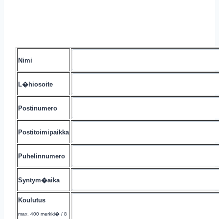
Nimi
L�hiosoite
Postinumero
Postitoimipaikka
Puhelinnumero
Syntym�aika
Koulutus
max. 400 merkki� / 8