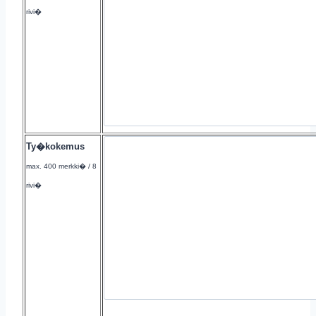
rivi�
Ty�kokemus
max. 400 merkki� / 8
rivi�