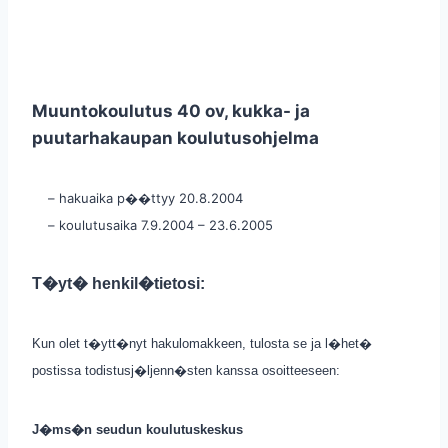
Muuntokoulutus 40 ov, kukka- ja
puutarhakaupan koulutusohjelma
– hakuaika p��ttyy 20.8.2004
– koulutusaika 7.9.2004 – 23.6.2005
T�yt� henkil�tietosi:
Kun olet t�ytt�nyt hakulomakkeen, tulosta se ja l�het�
postissa todistusj�ljenn�sten kanssa osoitteeseen:
J�ms�n seudun koulutuskeskus