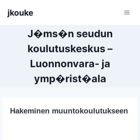
Siirry
jkouke
sisältöön
J�ms�n seudun
koulutuskeskus –
Luonnonvara- ja
ymp�rist�ala
Hakeminen muuntokoulutukseen