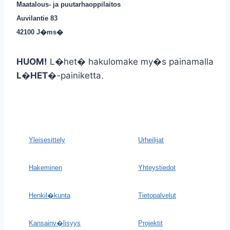
Maatalous- ja puutarhaoppilaitos
Auvilantie 83
42100 J�ms�
HUOM!
L�het� hakulomake my�s painamalla
L�HET�
-painiketta.
Yleisesittely
Urheilijat
Hakeminen
Yhteystiedot
Henkil�kunta
Tietopalvelut
Kansainv�lisyys
Projektit