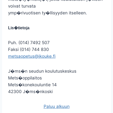
voivat turvata
ymp�rivuotisen ty�llisyyden itselleen.
Lis�tietoja
Puh. (014) 7492 507
Faksi (014) 744 830
metsaopetus@jkouke.fi
J�ms�n seudun koulutuskeskus
Mets�oppilaitos
Mets�konekouluntie 14
42300 J�ms�nkoski
Paluu alkuun