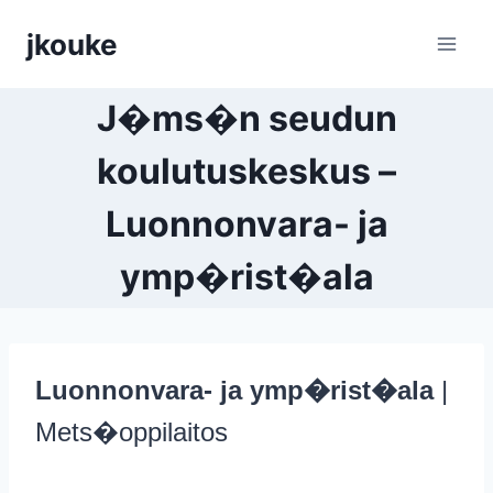
Siirry
jkouke
sisältöön
J�ms�n seudun
koulutuskeskus –
Luonnonvara- ja
ymp�rist�ala
Luonnonvara- ja ymp�rist�ala
|
Mets�oppilaitos