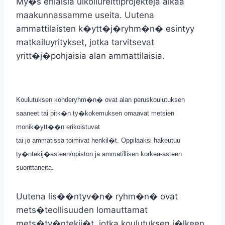
My�s erilaisia ulkoilureittiprojekteja alkaa
maakunnassamme useita. Uutena
ammattilaisten k�ytt�j�ryhm�n� esintyy
matkailuyritykset, jotka tarvitsevat
yritt�j�pohjaisia alan ammattilaisia.
Koulutuksen kohderyhm�n� ovat alan peruskoulutuksen
saaneet tai pitk�n ty�kokemuksen omaavat metsien
monik�ytt��n erikoistuvat
tai jo ammatissa toimivat henkil�t. Oppilaaksi hakeutuu
ty�ntekij�asteen/opiston ja ammatillisen korkea-asteen
suorittaneita.
Uutena lis��ntyv�n� ryhm�n� ovat
mets�teollisuuden lomauttamat
mets�ty�ntekij�t, jotka koulutuksen j�lkeen