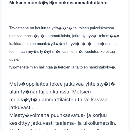
Metsien monik�yt�n erikoisammattitutkinto
Tavoitteena on kouluttaa yritt�j�n� tai toisen palveluksessa
toimivia monik�yt�n ammattilaisia, jotka pystyv�t tekem��n
kaikkia metsien monik�ytt��n liittyvi� t�it� itsen�isesti ja
toimimaan my�s ty�ryhm�n esimiehin�. Koulutus korostaa
uusien
ty�menetelmien hallintaa ja tietojen ja taitojen hankintakyky�.
Mets�oppilaitos tekee jatkuvaa yhteisty�t�
alan ty�nantajien kanssa. Metsien
monik�yt�n ammattilaisten tarve kasvaa
jatkuvasti.
Miesty�voimana puunkasvatus- ja korjuu
keskittyy jatkuvasti taajama- ja ulkoilumetsiin.