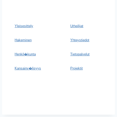
Yleisesittely
Urheilijat
Hakeminen
Yhteystiedot
Henkil�kunta
Tietopalvelut
Kansainv�lisyys
Projektit