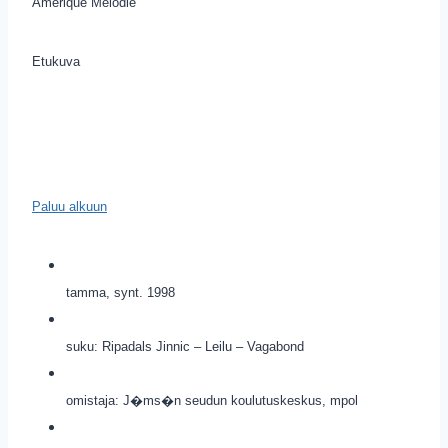
Amerique Melodie
Etukuva
Paluu alkuun
tamma, synt. 1998
suku: Ripadals Jinnic – Leilu – Vagabond
omistaja: J�ms�n seudun koulutuskeskus, mpol