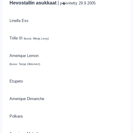
Hevostallin asukkaat
|
p�ivitetty 29.9.2005
Linella Ess
Trille III
(kuva: Merja Levy)
Amerique Lemon
(kuva: Tanja Ukkonen)
Etupeto
Amerique Dimanche
Polkara