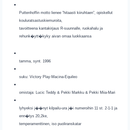
Puttenhoffin motto lienee ”hitaasti kiiruhtaen”, opiskellut
kouluratsastuskiemuroita,
tavoitteena kantakirjaus R-suunnalle, ruokahalu ja
rehunk�ytt�kyky aivan omaa luokkaansa
tamma, synt. 1996
suku: Victory Play-Macina-Equileo
omistaja: Lucic Teddy & Pekki Markku & Pekki Miia-Mari
lyhyeksi j��nyt kilpailu-ura j�i numeroihin 11 st. 2-1-1 ja
enn�tys 20,2ke,
temperamenttinen, iso puoliranskatar