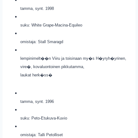
tamma, synt. 1998
suku: White Grape-Macina-Equileo
omistaja: Stall Smaragd
lempinimelt��n Viiru ja toisinaan my�s H�yryh�yrinen,
vire�, kovaluontoinen pikkutamma,
laukat herk�ss�
tamma, synt. 1996
suku: Peto-Etukuva-Kuvio
omistaja: Talli Petolliset