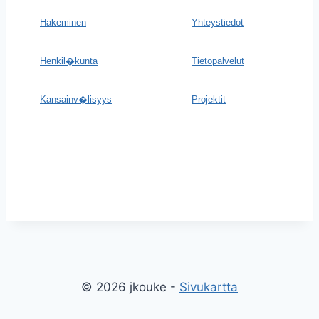
Hakeminen
Yhteystiedot
Henkil�kunta
Tietopalvelut
Kansainv�lisyys
Projektit
© 2026 jkouke -
Sivukartta