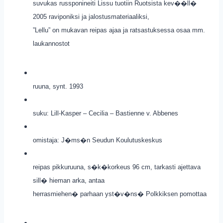
suvukas russponineiti Lissu tuotiin Ruotsista kev��ll�
2005 raviponiksi ja jalostusmateriaaliksi,
”Lellu” on mukavan reipas ajaa ja ratsastuksessa osaa mm.
laukannostot
ruuna, synt. 1993
suku: Lill-Kasper – Cecilia – Bastienne v. Abbenes
omistaja: J�ms�n Seudun Koulutuskeskus
reipas pikkuruuna, s�k�korkeus 96 cm, tarkasti ajettava
sill� hieman arka, antaa
herrasmiehen� parhaan yst�v�ns� Polkkiksen pomottaa