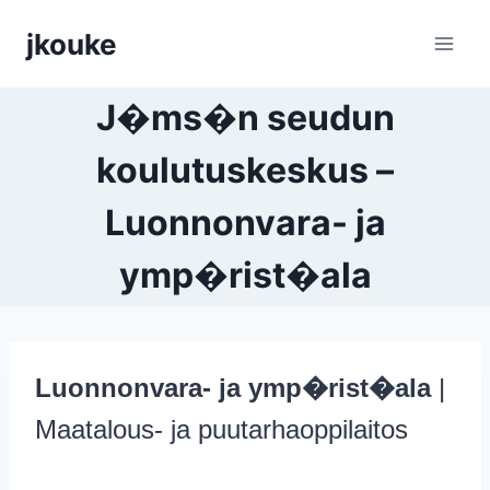
Siirry
jkouke
sisältöön
J�ms�n seudun
koulutuskeskus –
Luonnonvara- ja
ymp�rist�ala
Luonnonvara- ja ymp�rist�ala
|
Maatalous- ja puutarhaoppilaitos