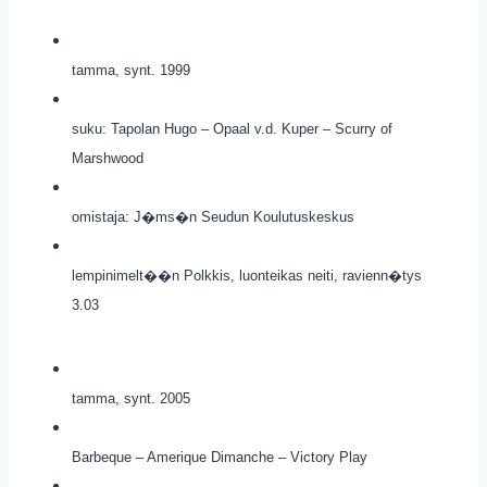
tamma, synt. 1999
suku: Tapolan Hugo – Opaal v.d. Kuper – Scurry of
Marshwood
omistaja: J�ms�n Seudun Koulutuskeskus
lempinimelt��n Polkkis, luonteikas neiti, ravienn�tys
3.03
tamma, synt. 2005
Barbeque – Amerique Dimanche – Victory Play