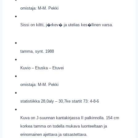
omistaja: M-M. Pekki
Sissi on kiltti, j�rkev� ja utelias kes�llinen varsa.
tamma, synt. 1988
Kuvio – Etuska – Etuvei
omistaja: M-M. Pekki
statistiikka 28,0aly – 30,7ke startit 73: 4-8-6
Kuva on J-suunnan kantakirjassa II palkinnolla. 154 cm
korkea tamma on todella mukava luonteeltaan ja
erinomainen ajettava ja ratsastettava.