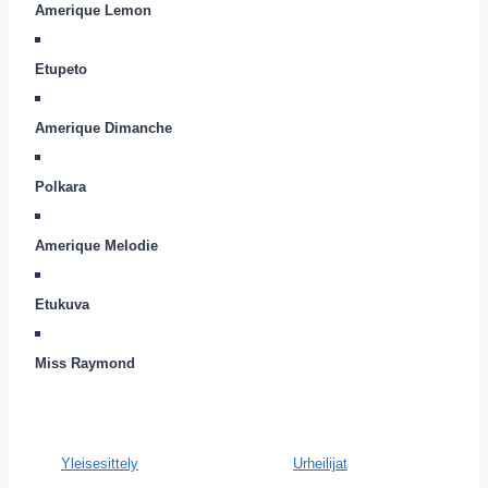
Amerique Lemon
Etupeto
Amerique Dimanche
Polkara
Amerique Melodie
Etukuva
Miss Raymond
Yleisesittely
Urheilijat