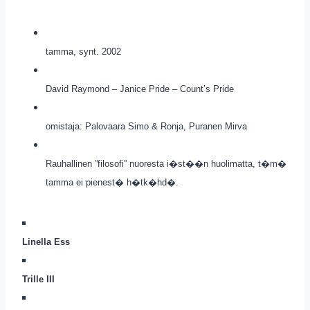
tamma, synt. 2002
David Raymond – Janice Pride – Count’s Pride
omistaja: Palovaara Simo & Ronja, Puranen Mirva
Rauhallinen ”filosofi” nuoresta i�st��n huolimatta, t�m�
tamma ei pienest� h�tk�hd�.
Linella Ess
Trille III