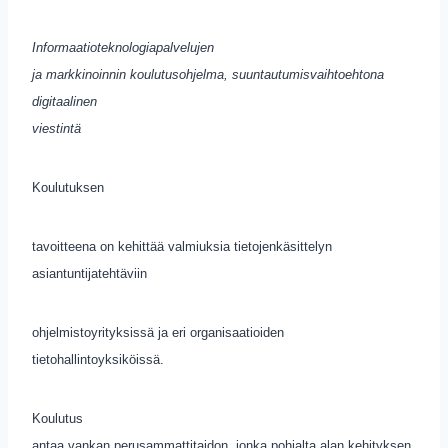
Informaatioteknologiapalvelujen
ja markkinoinnin koulutusohjelma, suuntautumisvaihtoehtona
digitaalinen
viestintä
Koulutuksen
tavoitteena on kehittää valmiuksia tietojenkäsittelyn
asiantuntijatehtäviin
ohjelmistoyrityksissä ja eri organisaatioiden
tietohallintoyksiköissä.
Koulutus
antaa vankan perusammattitaidon, jonka pohjalta alan kehityksen