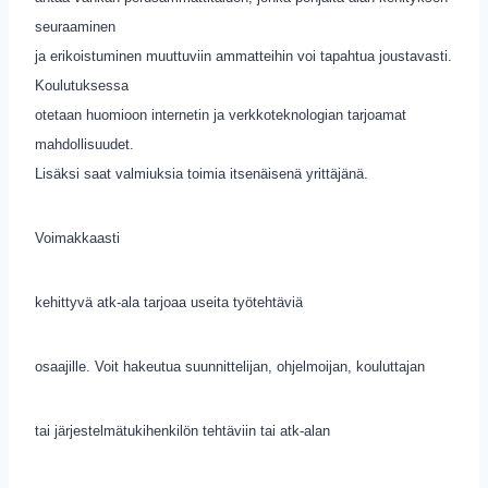
seuraaminen
ja erikoistuminen muuttuviin ammatteihin voi tapahtua joustavasti.
Koulutuksessa
otetaan huomioon internetin ja verkkoteknologian tarjoamat
mahdollisuudet.
Lisäksi saat valmiuksia toimia itsenäisenä yrittäjänä.
Voimakkaasti
kehittyvä atk-ala tarjoaa useita työtehtäviä
osaajille. Voit hakeutua suunnittelijan, ohjelmoijan, kouluttajan
tai järjestelmätukihenkilön tehtäviin tai atk-alan