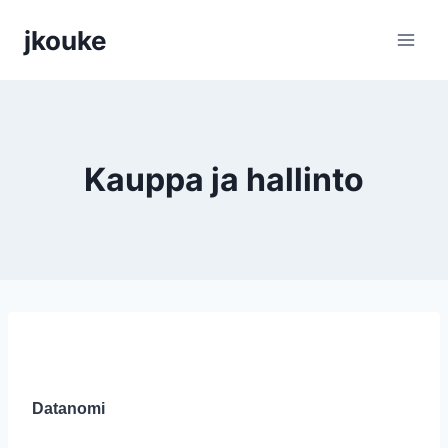
Siirry
jkouke
sisältöön
Kauppa ja hallinto
Datanomi