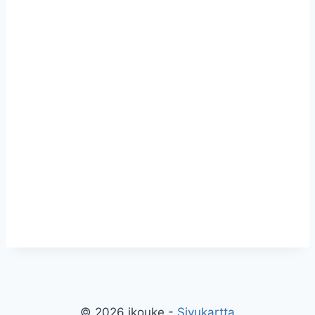
© 2026 jkouke -
Sivukartta