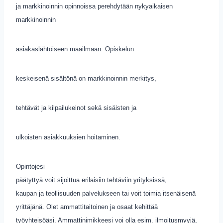
ja markkinoinnin opinnoissa perehdytään nykyaikaisen
markkinoinnin
asiakaslähtöiseen maailmaan.
Opiskelun
keskeisenä sisältönä on markkinoinnin merkitys,
tehtävät ja kilpailukeinot sekä sisäisten ja
ulkoisten asiakkuuksien hoitaminen.
Opintojesi
päätyttyä voit sijoittua erilaisiin tehtäviin yrityksissä,
kaupan ja teollisuuden palvelukseen tai voit toimia itsenäisenä
yrittäjänä. Olet ammattitaitoinen ja osaat kehittää
työyhteisöäsi. Ammattinimikkeesi voi olla esim. ilmoitusmyyjä,