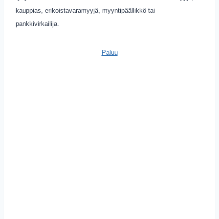
kauppias, erikoistavaramyyjä, myyntipäällikkö tai
pankkivirkailija.
Paluu