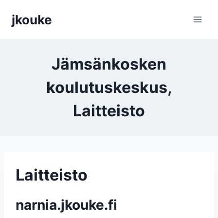
Siirry
jkouke
sisältöön
Jämsänkosken
koulutuskeskus,
Laitteisto
Laitteisto
narnia.jkouke.fi