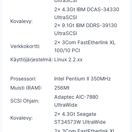
UltraSCSI
2x 4.3Gt IBM DCAS-34330
UltraSCSI
Kovalevy:
2x 9.1Gt IBM DDRS-39130
UltraSCSI
2x 3Com FastEtherlink XL
Verkkokortti:
100/10 PCI
Käyttöjärjestelmä:
Linux 2.2.xx
Prosessori:
Intel Pentium II 350MHz
Muisti (RAM):
256Mt
Adaptec AIC-7880
SCSI Ohjain:
UltraWide
2x 4.3Gt Seagate
Kovalevy:
ST34573W UltraWide
2x 3Com FastEtherlink XL