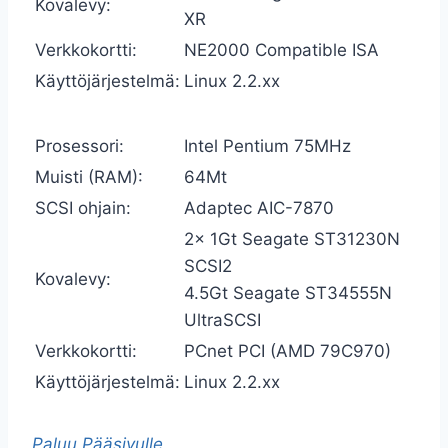
Kovalevy:
XR
Verkkokortti:
NE2000 Compatible ISA
Käyttöjärjestelmä:
Linux 2.2.xx
Prosessori:
Intel Pentium 75MHz
Muisti (RAM):
64Mt
SCSI ohjain:
Adaptec AIC-7870
2x 1Gt Seagate ST31230N
SCSI2
Kovalevy:
4.5Gt Seagate ST34555N
UltraSCSI
Verkkokortti:
PCnet PCI (AMD 79C970)
Käyttöjärjestelmä:
Linux 2.2.xx
Paluu Pääsivulle