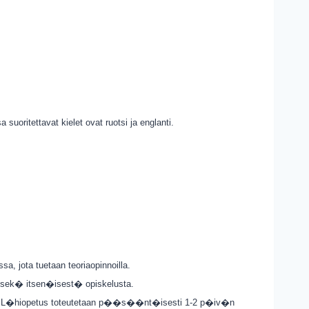
suoritettavat kielet ovat ruotsi ja englanti.
 jota tuetaan teoriaopinnoilla.
) sek� itsen�isest� opiskelusta.
. L�hiopetus toteutetaan p��s��nt�isesti 1-2 p�iv�n