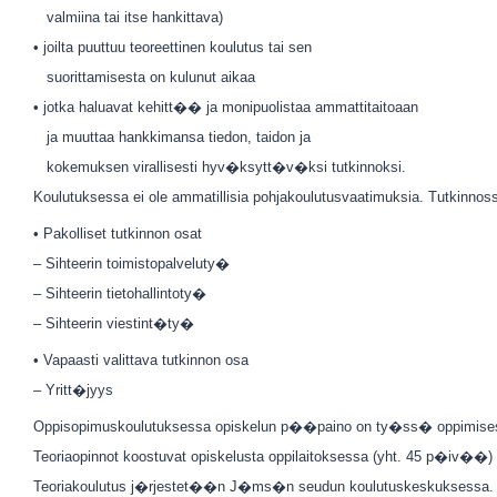
valmiina tai itse hankittava)
• joilta puuttuu teoreettinen koulutus tai sen
suorittamisesta on kulunut aikaa
• jotka haluavat kehitt�� ja monipuolistaa ammattitaitoaan
ja muuttaa hankkimansa tiedon, taidon ja
kokemuksen virallisesti hyv�ksytt�v�ksi tutkinnoksi.
Koulutuksessa ei ole ammatillisia pohjakoulutusvaatimuksia. Tutkinnossa 
• Pakolliset tutkinnon osat
– Sihteerin toimistopalveluty�
– Sihteerin tietohallintoty�
– Sihteerin viestint�ty�
• Vapaasti valittava tutkinnon osa
– Yritt�jyys
Oppisopimuskoulutuksessa opiskelun p��paino on ty�ss� oppimisessa,
Teoriaopinnot koostuvat opiskelusta oppilaitoksessa (yht. 45 p�iv��
Teoriakoulutus j�rjestet��n J�ms�n seudun koulutuskeskuksessa