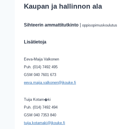
Kaupan ja hallinnon ala
Sihteerin ammattitutkinto
|
oppisopimuskoulutus
Lisätietoja
Eeva-Maija Valkonen
Puh. (014) 7492 495
GSM 040 7601 673
eeva.maija.valkonen@jkouke.fi
Tuija Kotam�ki
Puh. (014) 7492 494
GSM 040 7353 840
tuija.kotamaki@jkouke.fi