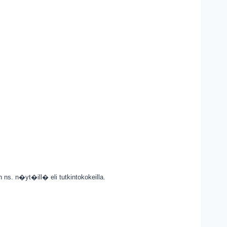
 ns. n�yt�ill� eli tutkintokokeilla.