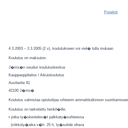
Projektit
4.3.2003 – 3.3.2005 (2 v), koulutukseen voi viel� tulla mukaan.
Koulutus on maksuton.
J�ms�n seudun koulutuskeskus
Kauppaoppilaitos / Aikuiskoulutus
Auvilantie 81
42100 J�ms�
Koulutus valmistaa opiskelijaa sihteerin ammattitutkinnon suorittamiseen
Koulutus on tarkoitettu henkil�ille,
• jotka ty�skentelev�t palkkaty�suhteessa
(viikkoty�aika v�h. 25 h, ty�suhde oltava