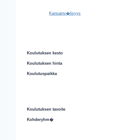
Kansainv�lisyys
Koulutuksen kesto
Koulutuksen hinta
Koulutuspaikka
Koulutuksen tavoite
Kohderyhm�