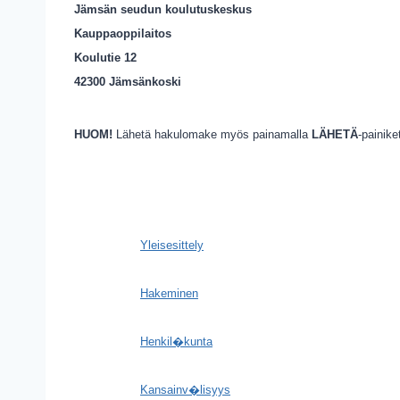
Jämsän seudun koulutuskeskus
Kauppaoppilaitos
Koulutie 12
42300 Jämsänkoski
HUOM!
Lähetä hakulomake myös painamalla
LÄHETÄ
-painike
Yleisesittely
Hakeminen
Henkil�kunta
Kansainv�lisyys