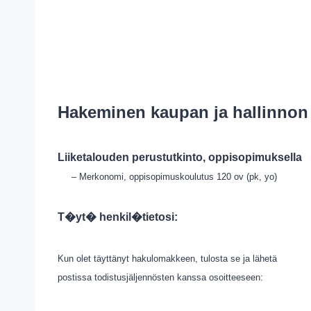
Hakeminen kaupan ja hallinnon 
Liiketalouden perustutkinto, oppisopimuksella
– Merkonomi, oppisopimuskoulutus 120 ov (pk, yo)
T�yt� henkil�tietosi:
Kun olet täyttänyt hakulomakkeen, tulosta se ja lähetä
postissa todistusjäljennösten kanssa osoitteeseen: