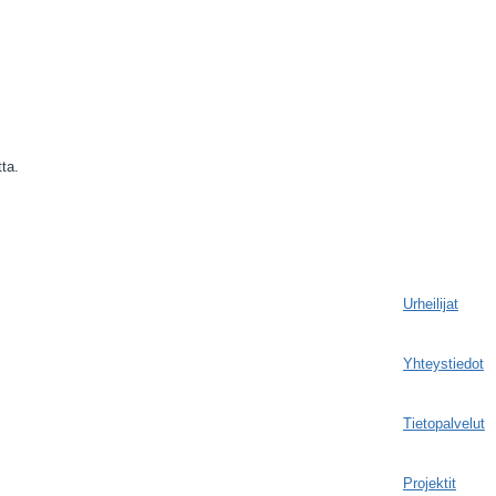
tta.
Urheilijat
Yhteystiedot
Tietopalvelut
Projektit