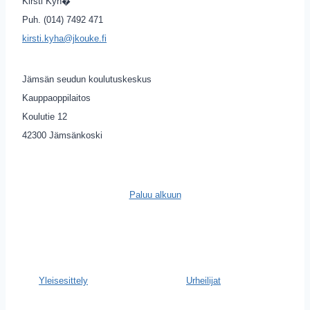
Kirsti Kyh�
Puh. (014) 7492 471
kirsti.kyha@jkouke.fi
Jämsän seudun koulutuskeskus
Kauppaoppilaitos
Koulutie 12
42300 Jämsänkoski
Paluu alkuun
Yleisesittely
Urheilijat