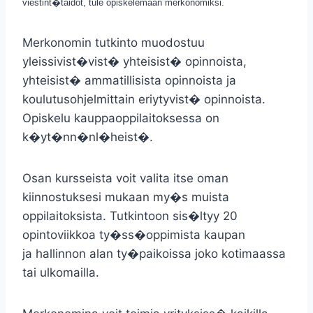
viestint�taidot, tule opiskelemaan merkonomiksi.
Merkonomin tutkinto muodostuu
yleissivist�vist� yhteisist� opinnoista,
yhteisist� ammatillisista opinnoista ja
koulutusohjelmittain eriytyvist� opinnoista.
Opiskelu kauppaoppilaitoksessa on
k�yt�nn�nl�heist�.
Osan kursseista voit valita itse oman
kiinnostuksesi mukaan my�s muista
oppilaitoksista. Tutkintoon sis�ltyy 20
opintoviikkoa ty�ss�oppimista kaupan
ja hallinnon alan ty�paikoissa joko kotimaassa
tai ulkomailla.