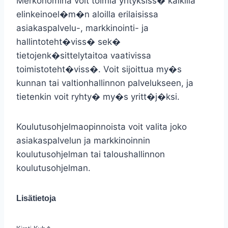
Merkonomina voit toimia yrityksiss� kaikilla
elinkeinoel�m�n aloilla erilaisissa
asiakaspalvelu-, markkinointi- ja
hallintoteht�viss� sek�
tietojenk�sittelytaitoa vaativissa
toimistoteht�viss�. Voit sijoittua my�s
kunnan tai valtionhallinnon palvelukseen, ja
tietenkin voit ryhty� my�s yritt�j�ksi.
Koulutusohjelmaopinnoista voit valita joko
asiakaspalvelun ja markkinoinnin
koulutusohjelman tai taloushallinnon
koulutusohjelman.
Lisätietoja