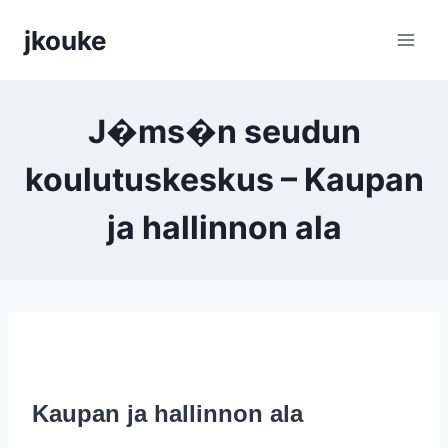
Siirry
jkouke
sisältöön
J�ms�n seudun
koulutuskeskus – Kaupan
ja hallinnon ala
Kaupan ja hallinnon ala