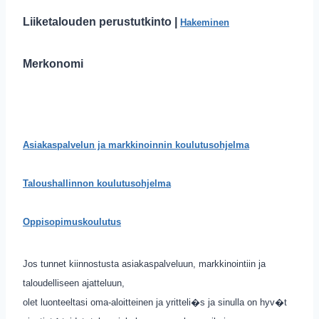
Liiketalouden perustutkinto |
Hakeminen
Merkonomi
Asiakaspalvelun ja markkinoinnin koulutusohjelma
Taloushallinnon koulutusohjelma
Oppisopimuskoulutus
Jos tunnet kiinnostusta asiakaspalveluun, markkinointiin ja
taloudelliseen ajatteluun,
olet luonteeltasi oma-aloitteinen ja yritteli�s ja sinulla on hyv�t