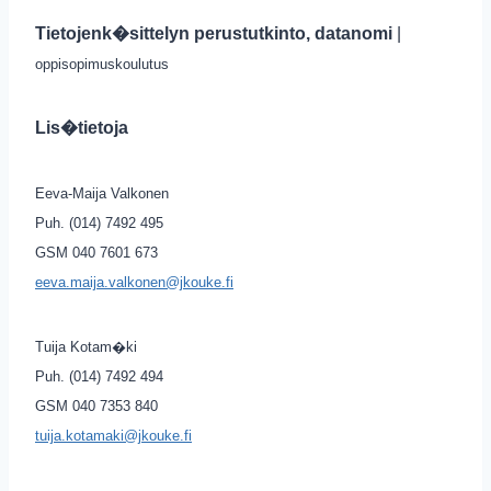
Tietojenk�sittelyn perustutkinto, datanomi
|
oppisopimuskoulutus
Lis�tietoja
Eeva-Maija Valkonen
Puh. (014) 7492 495
GSM 040 7601 673
eeva.maija.valkonen@jkouke.fi
Tuija Kotam�ki
Puh. (014) 7492 494
GSM 040 7353 840
tuija.kotamaki@jkouke.fi