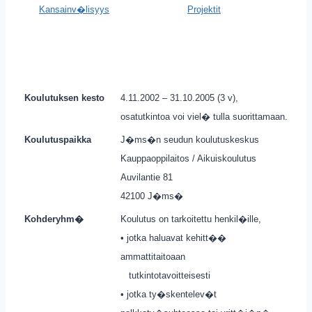
Kansainv�lisyys
Projektit
Koulutuksen kesto
4.11.2002 – 31.10.2005 (3 v),
osatutkintoa voi viel� tulla suorittamaan.
Koulutuspaikka
J�ms�n seudun koulutuskeskus
Kauppaoppilaitos / Aikuiskoulutus
Auvilantie 81
42100 J�ms�
Kohderyhm�
Koulutus on tarkoitettu henkil�ille,
• jotka haluavat kehitt��
ammattitaitoaan
tutkintotavoitteisesti
• jotka ty�skentelev�t