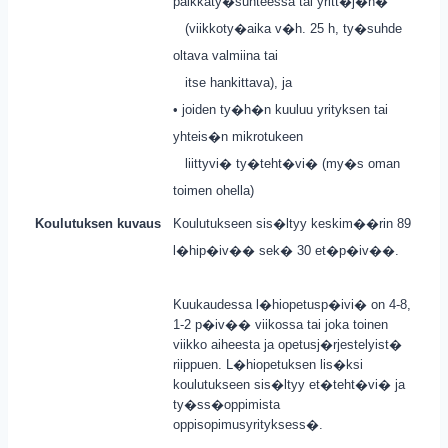
palkkaty�suhteessa tai yritt�j�n�
(viikkoty�aika v�h. 25 h, ty�suhde
oltava valmiina tai
itse hankittava), ja
• joiden ty�h�n kuuluu yrityksen tai
yhteis�n mikrotukeen
liittyvi� ty�teht�vi� (my�s oman
toimen ohella)
Koulutuksen kuvaus
Koulutukseen sis�ltyy keskim��rin 89
l�hip�iv�� sek� 30 et�p�iv��.
Kuukaudessa l�hiopetusp�ivi� on 4-8,
1-2 p�iv�� viikossa tai joka toinen
viikko aiheesta ja opetusj�rjestelyist�
riippuen. L�hiopetuksen lis�ksi
koulutukseen sis�ltyy et�teht�vi� ja
ty�ss�oppimista
oppisopimusyrityksess�.