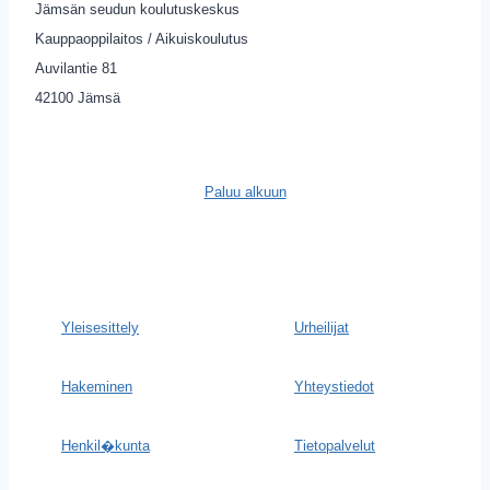
Jämsän seudun koulutuskeskus
Kauppaoppilaitos / Aikuiskoulutus
Auvilantie 81
42100 Jämsä
Paluu alkuun
Yleisesittely
Urheilijat
Hakeminen
Yhteystiedot
Henkil�kunta
Tietopalvelut