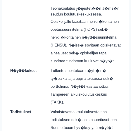
Teoriakoulutus j�rjestet��n J�ms�n
seudun koulutuskeskuksessa.
Opiskelijalle laaditaan henkil�kohtainen
opetussuunnitelma (HOPS) sek�
henkil�kohtainen n�ytt�suunnitelma
(HENSU). N�iss� sovitaan opiskeltavat
aihealueet sek� opiskelijan tapa
suorittaa tutkintoon kuuluvat n�yt�t.
N�ytt�kokeet
Tutkinto suoritetaan n�ytt�in�
ty�paikalla ja oppilaitoksessa sek�
portfoliona. N�yt�t vastaanottaa
Tampereen aikuiskoulutuskeskus
(TAKK).
Todistukset
Valmistavasta koulutuksesta saa
todistuksen sek� opintosuoritusotteen.
Suoritettuaan hyv�ksytysti n�yt�t