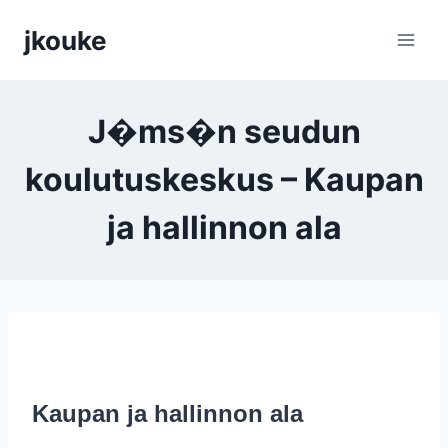
Siirry
jkouke
sisältöön
J�ms�n seudun
koulutuskeskus – Kaupan
ja hallinnon ala
Kaupan ja hallinnon ala