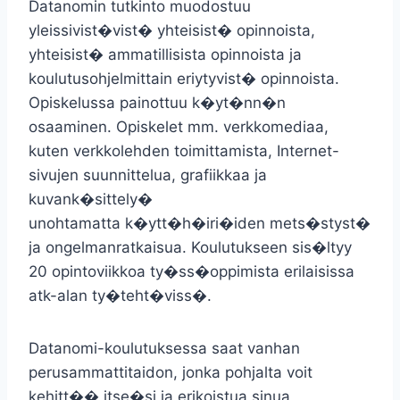
Datanomin tutkinto muodostuu
yleissivist�vist� yhteisist� opinnoista,
yhteisist� ammatillisista opinnoista ja
koulutusohjelmittain eriytyvist� opinnoista.
Opiskelussa painottuu k�yt�nn�n
osaaminen. Opiskelet mm. verkkomediaa,
kuten verkkolehden toimittamista, Internet-
sivujen suunnittelua, grafiikkaa ja
kuvank�sittely�
unohtamatta k�ytt�h�iri�iden mets�styst�
ja ongelmanratkaisua. Koulutukseen sis�ltyy
20 opintoviikkoa ty�ss�oppimista erilaisissa
atk-alan ty�teht�viss�.
Datanomi-koulutuksessa saat vanhan
perusammattitaidon, jonka pohjalta voit
kehitt�� itse�si ja erikoistua sinua