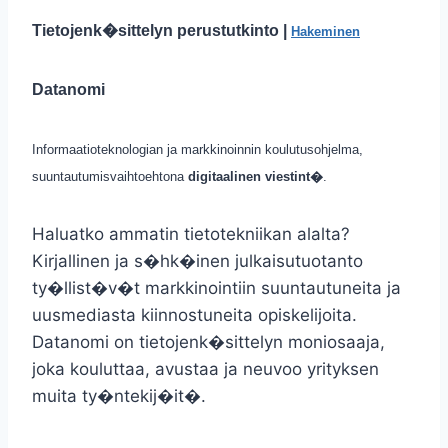
Tietojenk�sittelyn perustutkinto |
Hakeminen
Datanomi
Informaatioteknologian ja markkinoinnin koulutusohjelma,
suuntautumisvaihtoehtona
digitaalinen viestint�
.
Haluatko ammatin tietotekniikan alalta?
Kirjallinen ja s�hk�inen julkaisutuotanto
ty�llist�v�t markkinointiin suuntautuneita ja
uusmediasta kiinnostuneita opiskelijoita.
Datanomi on tietojenk�sittelyn moniosaaja,
joka kouluttaa, avustaa ja neuvoo yrityksen
muita ty�ntekij�it�.