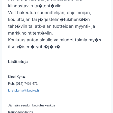
kiinnostaviin ty�teht�viin.
Voit hakeutua suunnittelijan, ohjelmoijan,
kouluttajan tai j�rjestelm�tukihenkil�n
teht�viin tai atk-alan tuotteiden myynti- ja
markkinointiteht�viin.
Koulutus antaa sinulle valmiudet toimia my�s
itsen�isen� yritt�j�n�.
Lisätietoja
Kirsti Kyh�
Puh. (014) 7492 471
kirsti.kyha@jkouke.fi
Jämsän seudun koulutuskeskus
Kauppaoppilaitos