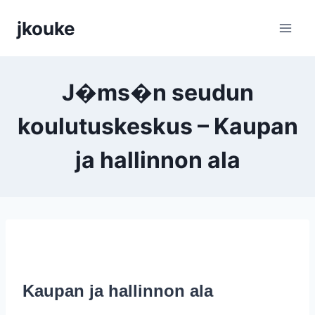
Siirry
jkouke
sisältöön
J�ms�n seudun
koulutuskeskus – Kaupan
ja hallinnon ala
Kaupan ja hallinnon ala