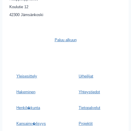
Koulutie 12
42300 Jämsänkoski
Paluu alkuun
Yleisesittely
Urheilijat
Hakeminen
Yhteystiedot
Henkil�kunta
Tietopalvelut
Kansainv�lisyys
Projektit