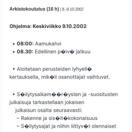
Arkistokoulutus (16 h)
| 8.-9.10.2002
Ohjelma: Keskiviikko 9.10.2002
•
08:00:
Aamukahvi
•
08.30:
Edellinen p�iv� jatkuu
• Aloitetaan perusteiden lyhyell�
kertauksella, mik�li osanottajat vaihtuvat.
• S�ilytysaikam��r�ysten ja -suositusten
julkaisuja tarkastellaan jokaisen
julkaisun osalta seuraavasti:
– Rakenne ja sis�lt�kokonaisuus
– S�ilytysajat ja niihin liittyv�t olennaiset