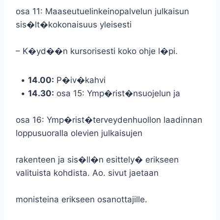
osa 11: Maaseutuelinkeinopalvelun julkaisun
sis�lt�kokonaisuus yleisesti
– K�yd��n kursorisesti koko ohje l�pi.
•
14.00:
P�iv�kahvi
•
14.30:
osa 15: Ymp�rist�nsuojelun ja
osa 16: Ymp�rist�terveydenhuollon laadinnan
loppusuoralla olevien julkaisujen
rakenteen ja sis�ll�n esittely� erikseen
valituista kohdista. Ao. sivut jaetaan
monisteina erikseen osanottajille.