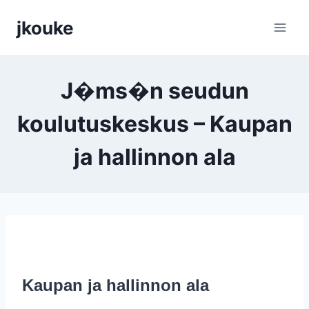
Siirry
jkouke
sisältöön
J�ms�n seudun
koulutuskeskus – Kaupan
ja hallinnon ala
Kaupan ja hallinnon ala