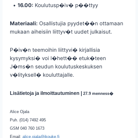
•
16.00:
Koulutusp�iv� p��ttyy
Materiaali:
Osallistujia pyydet��n ottamaan
mukaan aiheisiin liittyv�t uudet julkaisut.
P�iv�n teemoihin liittyvi� kirjallisia
kysymyksi� voi l�hett�� etuk�teen
J�ms�n seudun koulutuskeskuksen
v�lityksell� kouluttajalle.
Lisätietoja ja ilmoittautuminen |
27.9 menness�
Alice Ojala
Puh. (014) 7492 495
GSM 040 760 1673
Email:
alice.ojala@jkouke.fi