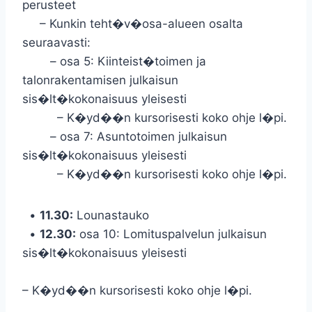
perusteet
– Kunkin teht�v�osa-alueen osalta
seuraavasti:
– osa 5: Kiinteist�toimen ja
talonrakentamisen julkaisun
sis�lt�kokonaisuus yleisesti
– K�yd��n kursorisesti koko ohje l�pi.
– osa 7: Asuntotoimen julkaisun
sis�lt�kokonaisuus yleisesti
– K�yd��n kursorisesti koko ohje l�pi.
•
11.30:
Lounastauko
•
12.30:
osa 10: Lomituspalvelun julkaisun
sis�lt�kokonaisuus yleisesti
– K�yd��n kursorisesti koko ohje l�pi.