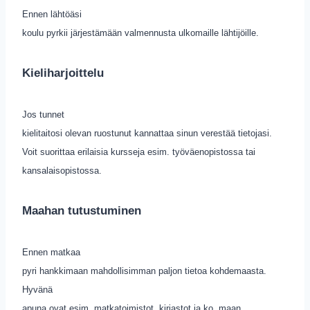
Ennen lähtöäsi
koulu pyrkii järjestämään valmennusta ulkomaille lähtijöille.
Kieliharjoittelu
Jos tunnet
kielitaitosi olevan ruostunut kannattaa sinun verestää tietojasi.
Voit suorittaa erilaisia kursseja esim. työväenopistossa tai
kansalaisopistossa.
Maahan tutustuminen
Ennen matkaa
pyri hankkimaan mahdollisimman paljon tietoa kohdemaasta.
Hyvänä
apuna ovat esim. matkatoimistot, kirjastot ja ko. maan