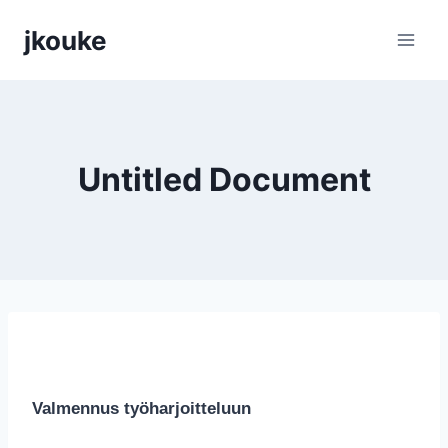
Siirry
jkouke
sisältöön
Untitled Document
Valmennus työharjoitteluun