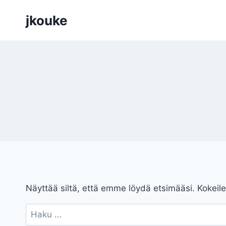
Siirry
jkouke
sisältöön
Näyttää siltä, että emme löydä etsimääsi. Kokeile
Haku: